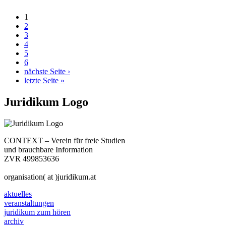
1
2
3
4
5
6
nächste Seite ›
letzte Seite »
Juridikum Logo
CONTEXT – Verein für freie Studien
und brauchbare Information
ZVR 499853636
organisation( at )juridikum.at
aktuelles
veranstaltungen
juridikum zum hören
archiv