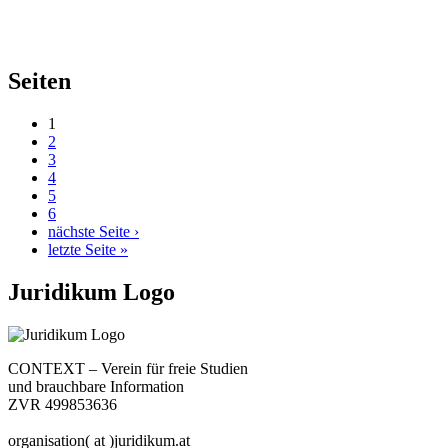
Seiten
1
2
3
4
5
6
nächste Seite ›
letzte Seite »
Juridikum Logo
CONTEXT – Verein für freie Studien
und brauchbare Information
ZVR 499853636
organisation( at )juridikum.at