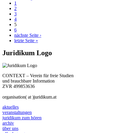
1
2
3
4
5
6
nächste Seite ›
letzte Seite »
Juridikum Logo
CONTEXT – Verein für freie Studien
und brauchbare Information
ZVR 499853636
organisation( at )juridikum.at
aktuelles
veranstaltungen
juridikum zum hören
archiv
über uns