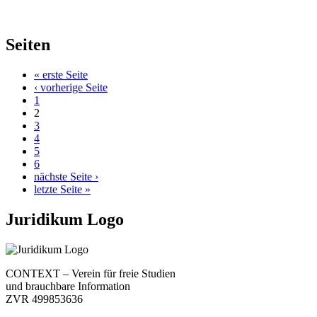
Seiten
« erste Seite
‹ vorherige Seite
1
2
3
4
5
6
nächste Seite ›
letzte Seite »
Juridikum Logo
CONTEXT – Verein für freie Studien
und brauchbare Information
ZVR 499853636