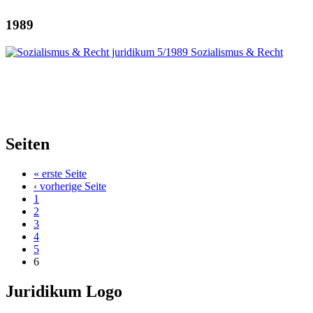
1989
Seiten
« erste Seite
‹ vorherige Seite
1
2
3
4
5
6
Juridikum Logo