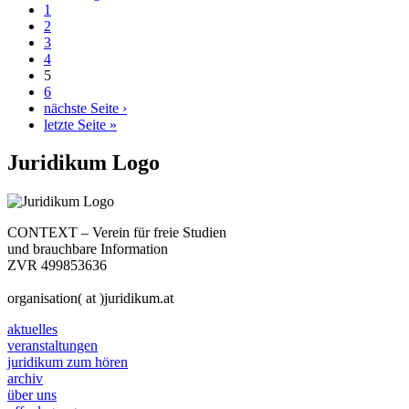
1
2
3
4
5
6
nächste Seite ›
letzte Seite »
Juridikum Logo
CONTEXT – Verein für freie Studien
und brauchbare Information
ZVR 499853636
organisation( at )juridikum.at
aktuelles
veranstaltungen
juridikum zum hören
archiv
über uns