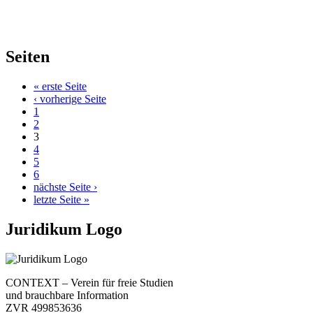
Seiten
« erste Seite
‹ vorherige Seite
1
2
3
4
5
6
nächste Seite ›
letzte Seite »
Juridikum Logo
CONTEXT – Verein für freie Studien
und brauchbare Information
ZVR 499853636