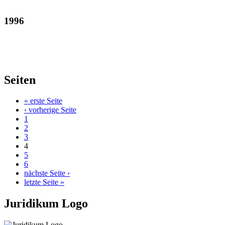
1996
Seiten
« erste Seite
‹ vorherige Seite
1
2
3
4
5
6
nächste Seite ›
letzte Seite »
Juridikum Logo