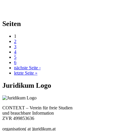
Seiten
1
2
3
4
5
6
nächste Seite ›
letzte Seite »
Juridikum Logo
CONTEXT – Verein für freie Studien
und brauchbare Information
ZVR 499853636
organisation( at )juridikum.at