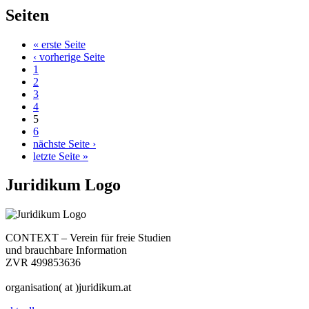
Seiten
« erste Seite
‹ vorherige Seite
1
2
3
4
5
6
nächste Seite ›
letzte Seite »
Juridikum Logo
CONTEXT – Verein für freie Studien
und brauchbare Information
ZVR 499853636
organisation( at )juridikum.at