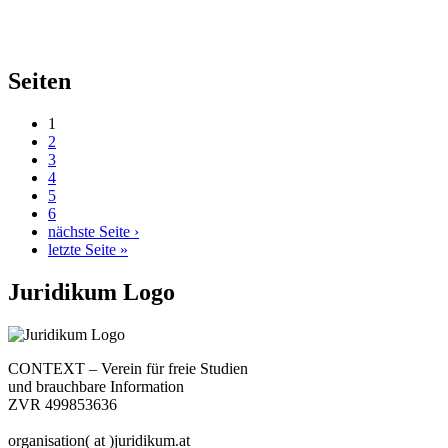
Seiten
1
2
3
4
5
6
nächste Seite ›
letzte Seite »
Juridikum Logo
CONTEXT – Verein für freie Studien
und brauchbare Information
ZVR 499853636
organisation( at )juridikum.at