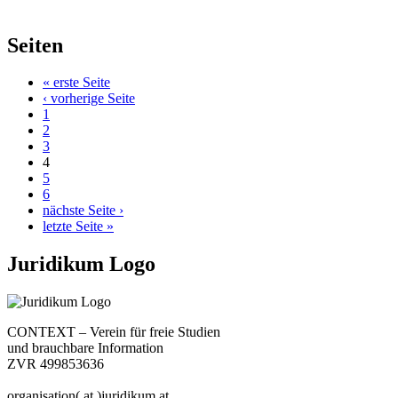
Seiten
« erste Seite
‹ vorherige Seite
1
2
3
4
5
6
nächste Seite ›
letzte Seite »
Juridikum Logo
CONTEXT – Verein für freie Studien
und brauchbare Information
ZVR 499853636
organisation( at )juridikum.at