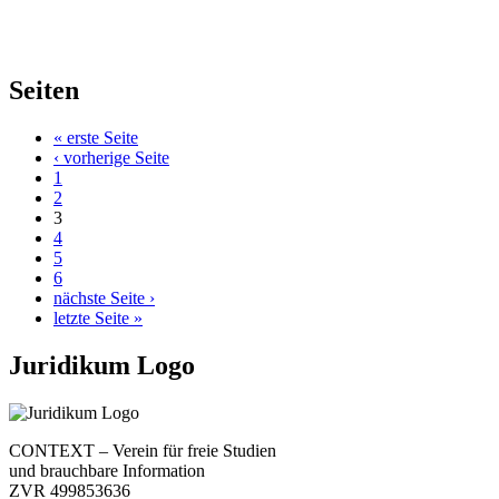
Seiten
« erste Seite
‹ vorherige Seite
1
2
3
4
5
6
nächste Seite ›
letzte Seite »
Juridikum Logo
CONTEXT – Verein für freie Studien
und brauchbare Information
ZVR 499853636