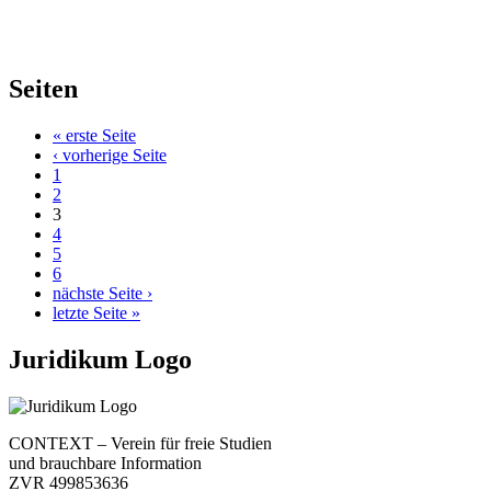
Seiten
« erste Seite
‹ vorherige Seite
1
2
3
4
5
6
nächste Seite ›
letzte Seite »
Juridikum Logo
CONTEXT – Verein für freie Studien
und brauchbare Information
ZVR 499853636