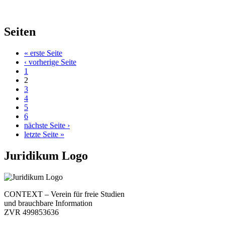
Seiten
« erste Seite
‹ vorherige Seite
1
2
3
4
5
6
nächste Seite ›
letzte Seite »
Juridikum Logo
CONTEXT – Verein für freie Studien
und brauchbare Information
ZVR 499853636