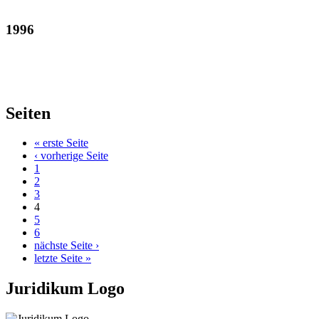
1996
Seiten
« erste Seite
‹ vorherige Seite
1
2
3
4
5
6
nächste Seite ›
letzte Seite »
Juridikum Logo