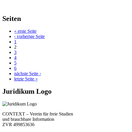
Seiten
« erste Seite
‹ vorherige Seite
1
2
3
4
5
6
nächste Seite ›
letzte Seite »
Juridikum Logo
CONTEXT – Verein für freie Studien
und brauchbare Information
ZVR 499853636