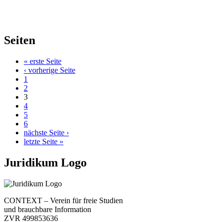
Seiten
« erste Seite
‹ vorherige Seite
1
2
3
4
5
6
nächste Seite ›
letzte Seite »
Juridikum Logo
CONTEXT – Verein für freie Studien
und brauchbare Information
ZVR 499853636