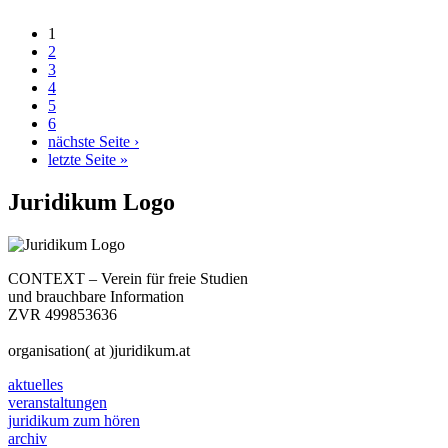
1
2
3
4
5
6
nächste Seite ›
letzte Seite »
Juridikum Logo
CONTEXT – Verein für freie Studien
und brauchbare Information
ZVR 499853636
organisation( at )juridikum.at
aktuelles
veranstaltungen
juridikum zum hören
archiv