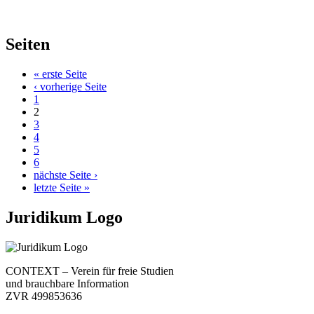
Seiten
« erste Seite
‹ vorherige Seite
1
2
3
4
5
6
nächste Seite ›
letzte Seite »
Juridikum Logo
CONTEXT – Verein für freie Studien
und brauchbare Information
ZVR 499853636