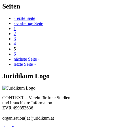
Seiten
« erste Seite
‹ vorherige Seite
1
2
3
4
5
6
nächste Seite ›
letzte Seite »
Juridikum Logo
CONTEXT – Verein für freie Studien
und brauchbare Information
ZVR 499853636
organisation( at )juridikum.at