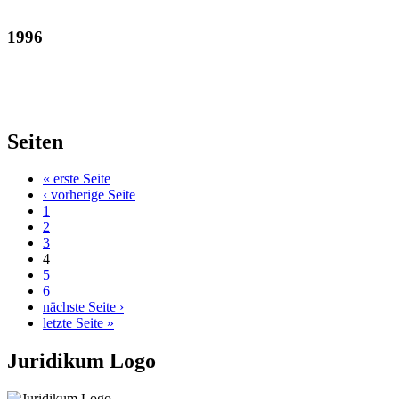
1996
Seiten
« erste Seite
‹ vorherige Seite
1
2
3
4
5
6
nächste Seite ›
letzte Seite »
Juridikum Logo