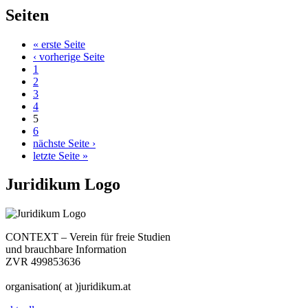
Seiten
« erste Seite
‹ vorherige Seite
1
2
3
4
5
6
nächste Seite ›
letzte Seite »
Juridikum Logo
CONTEXT – Verein für freie Studien
und brauchbare Information
ZVR 499853636
organisation( at )juridikum.at