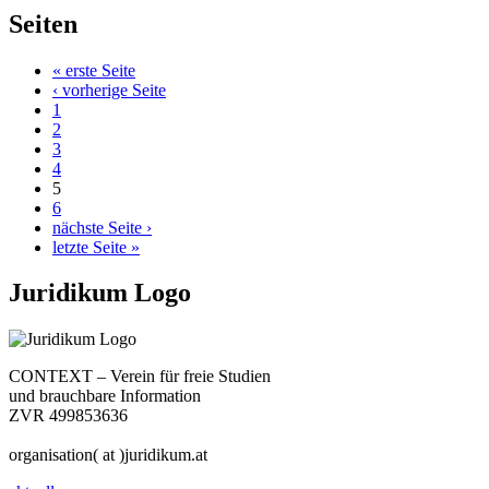
Seiten
« erste Seite
‹ vorherige Seite
1
2
3
4
5
6
nächste Seite ›
letzte Seite »
Juridikum Logo
CONTEXT – Verein für freie Studien
und brauchbare Information
ZVR 499853636
organisation( at )juridikum.at