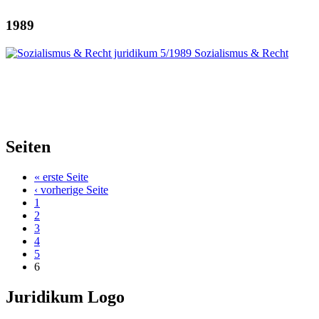
1989
Seiten
« erste Seite
‹ vorherige Seite
1
2
3
4
5
6
Juridikum Logo