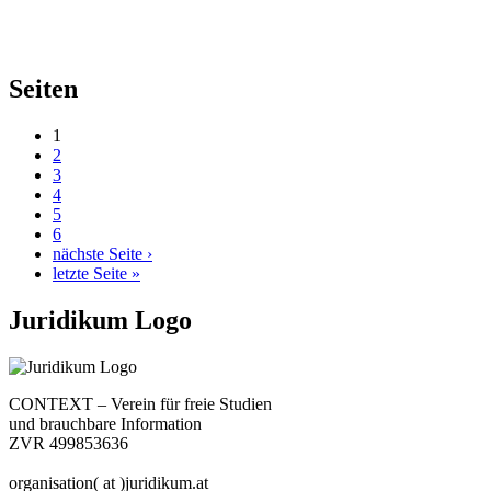
Seiten
1
2
3
4
5
6
nächste Seite ›
letzte Seite »
Juridikum Logo
CONTEXT – Verein für freie Studien
und brauchbare Information
ZVR 499853636
organisation( at )juridikum.at