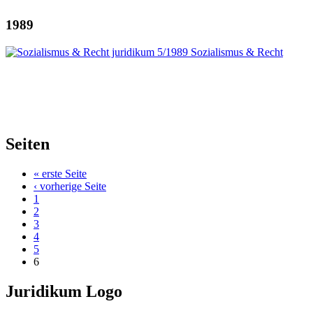
1989
Seiten
« erste Seite
‹ vorherige Seite
1
2
3
4
5
6
Juridikum Logo