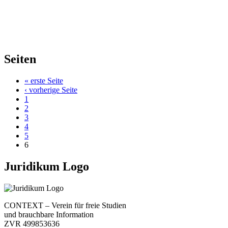
Seiten
« erste Seite
‹ vorherige Seite
1
2
3
4
5
6
Juridikum Logo
CONTEXT – Verein für freie Studien
und brauchbare Information
ZVR 499853636