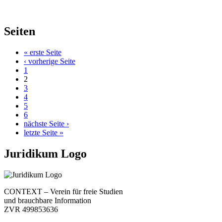
Seiten
« erste Seite
‹ vorherige Seite
1
2
3
4
5
6
nächste Seite ›
letzte Seite »
Juridikum Logo
CONTEXT – Verein für freie Studien
und brauchbare Information
ZVR 499853636