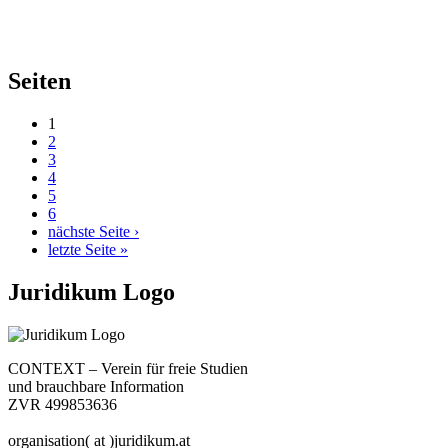
Seiten
1
2
3
4
5
6
nächste Seite ›
letzte Seite »
Juridikum Logo
CONTEXT – Verein für freie Studien
und brauchbare Information
ZVR 499853636
organisation( at )juridikum.at