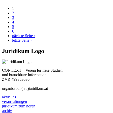
1
2
3
4
5
6
nächste Seite ›
letzte Seite »
Juridikum Logo
CONTEXT – Verein für freie Studien
und brauchbare Information
ZVR 499853636
organisation( at )juridikum.at
aktuelles
veranstaltungen
juridikum zum hören
archiv