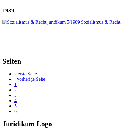
1989
Seiten
« erste Seite
‹ vorherige Seite
1
2
3
4
5
6
Juridikum Logo