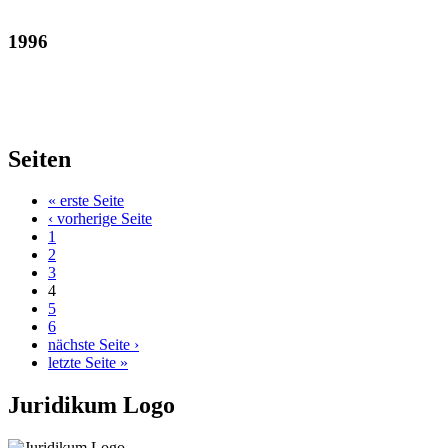
1996
Seiten
« erste Seite
‹ vorherige Seite
1
2
3
4
5
6
nächste Seite ›
letzte Seite »
Juridikum Logo