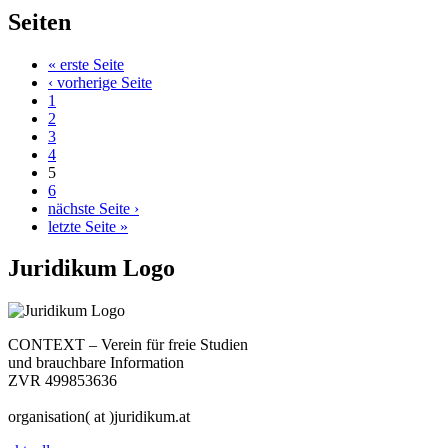
Seiten
« erste Seite
‹ vorherige Seite
1
2
3
4
5
6
nächste Seite ›
letzte Seite »
Juridikum Logo
CONTEXT – Verein für freie Studien
und brauchbare Information
ZVR 499853636
organisation( at )juridikum.at