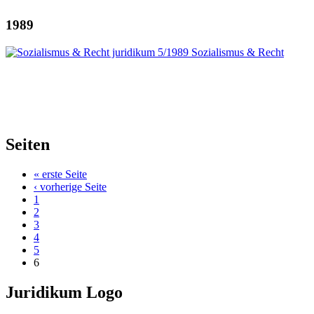
1989
Seiten
« erste Seite
‹ vorherige Seite
1
2
3
4
5
6
Juridikum Logo