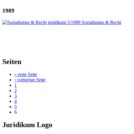
1989
Seiten
« erste Seite
‹ vorherige Seite
1
2
3
4
5
6
Juridikum Logo