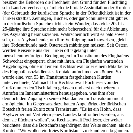
besitzen die Behörden die Frechheit, den Grund für den Flüchtling
sein Land zu verlassen, nämlich die brutale Assimilation der Kurden
(der Gebrauch der kurdischen Sprache in der Öffentlichkeit ist in der
Türkei strafbar, Zeitungen, Bücher, oder gar Schulunterricht gibt es
in der kurdischen Sprache nicht - kein Wunder, dass viele 20- bis
25-jährige ihre Sprache nicht mehr beherrschen) für die Ablehnung
des Asylantrag heranzuziehen. Wahrscheinlich wird es bald soweit
sein, dass Asylsuchende, um ihre Verfolgung nachzuweisen, gleich
ihre Todesurkunde nach Österreich mitbringen müssen. Seit Ostern
werden Reisende aus der Türkei oft tagelang unter
menschenunwürdigen Bedingungen im Transitraum des Flughafens
Schwechat eingesperrt, ohne mit ihren, am Flughafen wartenden
Angehörigen, ohne mit einem Rechtsanwalt oder einem Mitarbeiter
des Flughafensozialdienstes Kontakt aufnehmen zu können. So
wurde eine, von 53 im Transitraum festgehaltenen Kurden
unterzeichnete, Vollmacht für Rechtsanwalt Pochieser von der
GreKo unter den Tisch fallen gelassen und erst nach mehreren
Anrufen im Innenministerium herausgegeben, was ihm aber
dennoch den Zugang zu seinen Mandanten im Transitraum nicht
ermöglichte. Im Gegensatz dazu hatten Angehörige der türkischen
Botschaft freien Zutritt zum Transitraum. "Es ist ein Hohn, dass
Asylwerber mit Vertretern jenes Landes konfrontiert werden, aus
dem sie flüchten wollen", so Rechtsanwalt Pochieser, der weiter
berichtete, dass die Botschaftsangehörigen das Weite suchten, als die
Kurden "Wir wollen ein freies Kurdistan " zu skandieren begannen.