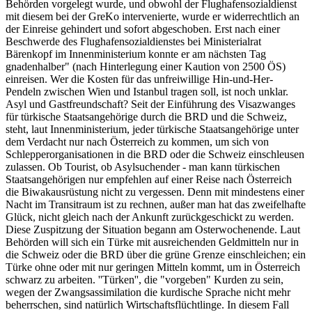
Behörden vorgelegt wurde, und obwohl der Flughafensozialdienst
mit diesem bei der GreKo intervenierte, wurde er widerrechtlich an
der Einreise gehindert und sofort abgeschoben. Erst nach einer
Beschwerde des Flughafensozialdienstes bei Ministerialrat
Bärenkopf im Innenministerium konnte er am nächsten Tag
gnadenhalber" (nach Hinterlegung einer Kaution von 2500 ÖS)
einreisen. Wer die Kosten für das unfreiwillige Hin-und-Her-
Pendeln zwischen Wien und Istanbul tragen soll, ist noch unklar.
Asyl und Gastfreundschaft? Seit der Einführung des Visazwanges
für türkische Staatsangehörige durch die BRD und die Schweiz,
steht, laut Innenministerium, jeder türkische Staatsangehörige unter
dem Verdacht nur nach Österreich zu kommen, um sich von
Schlepperorganisationen in die BRD oder die Schweiz einschleusen
zulassen. Ob Tourist, ob Asylsuchender - man kann türkischen
Staatsangehörigen nur empfehlen auf einer Reise nach Österreich
die Biwakausrüstung nicht zu vergessen. Denn mit mindestens einer
Nacht im Transitraum ist zu rechnen, außer man hat das zweifelhafte
Glück, nicht gleich nach der Ankunft zurückgeschickt zu werden.
Diese Zuspitzung der Situation begann am Osterwochenende. Laut
Behörden will sich ein Türke mit ausreichenden Geldmitteln nur in
die Schweiz oder die BRD über die grüne Grenze einschleichen; ein
Türke ohne oder mit nur geringen Mitteln kommt, um in Österreich
schwarz zu arbeiten. ''Türken'', die "vorgeben" Kurden zu sein,
wegen der Zwangsassimilation die kurdische Sprache nicht mehr
beherrschen, sind natürlich Wirtschaftsflüchtlinge. In diesem Fall