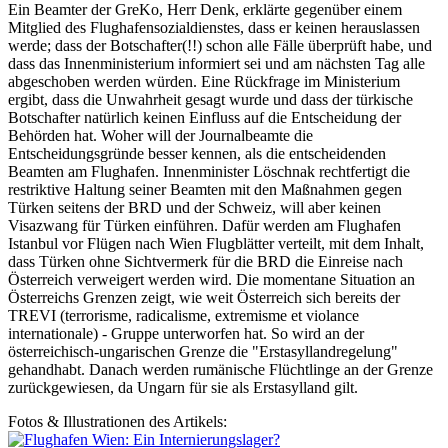
Ein Beamter der GreKo, Herr Denk, erklärte gegenüber einem
Mitglied des Flughafensozialdienstes, dass er keinen herauslassen
werde; dass der Botschafter(!!) schon alle Fälle überprüft habe, und
dass das Innenministerium informiert sei und am nächsten Tag alle
abgeschoben werden würden. Eine Rückfrage im Ministerium
ergibt, dass die Unwahrheit gesagt wurde und dass der türkische
Botschafter natürlich keinen Einfluss auf die Entscheidung der
Behörden hat. Woher will der Journalbeamte die
Entscheidungsgründe besser kennen, als die entscheidenden
Beamten am Flughafen. Innenminister Löschnak rechtfertigt die
restriktive Haltung seiner Beamten mit den Maßnahmen gegen
Türken seitens der BRD und der Schweiz, will aber keinen
Visazwang für Türken einführen. Dafür werden am Flughafen
Istanbul vor Flügen nach Wien Flugblätter verteilt, mit dem Inhalt,
dass Türken ohne Sichtvermerk für die BRD die Einreise nach
Österreich verweigert werden wird. Die momentane Situation an
Österreichs Grenzen zeigt, wie weit Österreich sich bereits der
TREVI (terrorisme, radicalisme, extremisme et violance
internationale) - Gruppe unterworfen hat. So wird an der
österreichisch-ungarischen Grenze die "Erstasyllandregelung"
gehandhabt. Danach werden rumänische Flüchtlinge an der Grenze
zurückgewiesen, da Ungarn für sie als Erstasylland gilt.
Fotos & Illustrationen des Artikels: