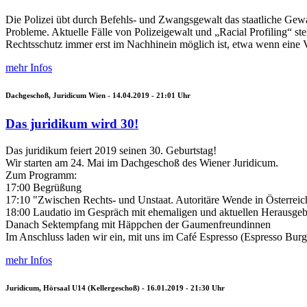
Die Polizei übt durch Befehls- und Zwangsgewalt das staatliche Gewa
Probleme. Aktuelle Fälle von Polizeigewalt und „Racial Profiling“ stel
Rechtsschutz immer erst im Nachhinein möglich ist, etwa wenn eine Ve
mehr Infos
Dachgeschoß, Juridicum Wien -
14.04.2019 - 21:01
Uhr
Das juridikum wird 30!
Das juridikum feiert 2019 seinen 30. Geburtstag!
Wir starten am 24. Mai im Dachgeschoß des Wiener Juridicum.
Zum Programm:
17:00 Begrüßung
17:10 "Zwischen Rechts- und Unstaat. Autoritäre Wende in Österreic
18:00 Laudatio im Gespräch mit ehemaligen und aktuellen Herausge
Danach Sektempfang mit Häppchen der Gaumenfreundinnen
Im Anschluss laden wir ein, mit uns im Café Espresso (Espresso Burg
mehr Infos
Juridicum, Hörsaal U14 (Kellergeschoß) -
16.01.2019 - 21:30
Uhr