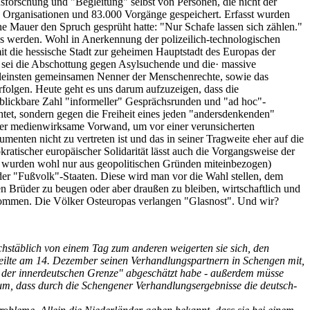
usforschung und "Begleitung" selbst von Personen, die nicht der
0 Organisationen und 83.000 Vorgänge gespeichert. Erfasst wurden
ne Mauer den Spruch gesprüht hatte: "Nur Schafe lassen sich zählen."
s werden. Wohl in Anerkennung der polizeilich-technologischen
it die hessische Stadt zur geheimen Hauptstadt des Europas der
nt sei die Abschottung gegen Asylsuchende und die· massive
 kleinsten gemeinsamen Nenner der Menschenrechte, sowie das
rfolgen. Heute geht es uns darum aufzuzeigen, dass die
blickbare Zahl "informeller" Gesprächsrunden und "ad hoc"-
tet, sondern gegen die Freiheit eines jeden "andersdenkenden"
der medienwirksame Vorwand, um vor einer verunsicherten
menten nicht zu vertreten ist und das in seiner Tragweite eher auf die
kratischer europäischer Solidarität lässt auch die Vorgangsweise der
r wurden wohl nur aus geopolitischen Gründen miteinbezogen)
er "Fußvolk"-Staaten. Diese wird man vor die Wahl stellen, dem
n Brüder zu beugen oder aber draußen zu bleiben, wirtschaftlich und
u kommen. Die Völker Osteuropas verlangen "Glasnost". Und wir?
hstäblich von einem Tag zum anderen weigerten sie sich, den
eilte am 14. Dezember seinen Verhandlungspartnern in Schengen mit,
 der innerdeutschen Grenze" abgeschätzt habe - außerdem müsse
rum, dass durch die Schengener Verhandlungsergebnisse die deutsch-