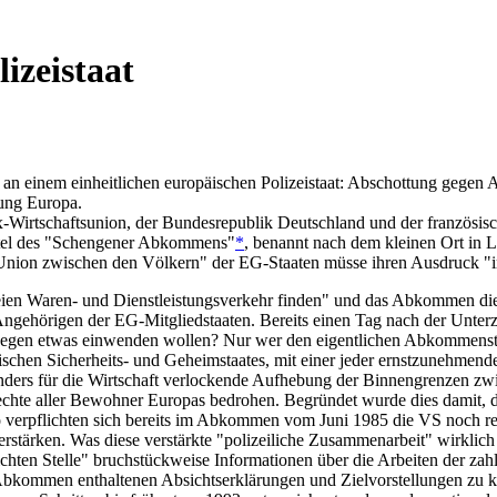
izeistaat
n einem einheitlichen europäischen Polizeistaat: Abschottung gegen Au
tung Europa.
irtschaftsunion, der Bundesrepublik Deutschland und der französisch
Titel des "Schengener Abkommens"
*
, benannt nach dem kleinen Ort in
Union zwischen den Völkern" der EG-Staaten müsse ihren Ausdruck "im
eien Waren- und Dienstleistungsverkehr finden" und das Abkommen die
e Angehörigen der EG-Mitgliedstaaten. Bereits einen Tag nach der Unte
 dagegen etwas einwenden wollen? Nur wer den eigentlichen Abkommens
schen Sicherheits- und Geheimstaates, mit einer jeder ernstzunehmend
onders für die Wirtschaft verlockende Aufhebung der Binnengrenzen z
rechte aller Bewohner Europas bedrohen. Begründet wurde dies damit, da
 verpflichten sich bereits im Abkommen vom Juni 1985 die VS noch re
erstärken. Was diese verstärkte "polizeiliche Zusammenarbeit" wirklic
ichten Stelle" bruchstückweise Informationen über die Arbeiten der z
bkommen enthaltenen Absichtserklärungen und Zielvorstellungen zu ko