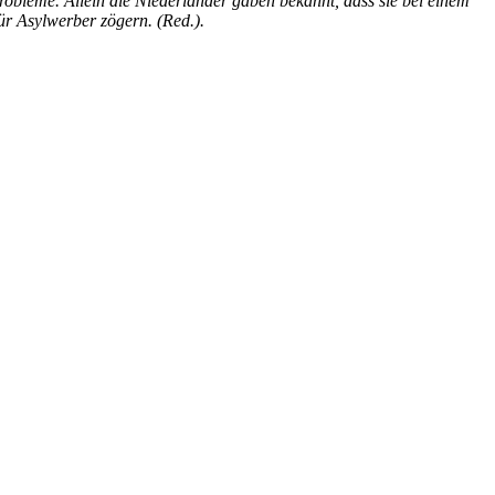
robleme. Allein die Niederländer gaben bekannt, dass sie bei einem
r Asylwerber zögern. (Red.).