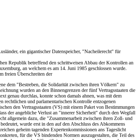
sländer, ein gigantischer Datenspeicher, "Nacheilerecht" für
en Republik betreffend den schrittweisen Abbau der Kontrollen an
 Luxemburg, an welchem es am 14. Juni 1985 geschlossen wurde.
 freien Überschreiten der
ne dem "Bestreben, die Solidarität zwischen ihren Völkern" zu
rzeichnung wurden an den Binnengrenzen der fünf Vertragsstaaten die
text genau durchlas, konnte schon damals ahnen, was mit dem
en rechtlichen und parlamentarischen Kontrolle entzogenen
wischen den Vertragsstaaten (VS) mit einem Paket von Bestimmungen
ss der angebliche Verlust an "innerer Sicherheit" durch den Wegfall
cht allgemein dazu, die "Zusammenarbeit zwischen ihren Zoll- und
h bedeutet, wurde erst in den auf den Abschluss des Abkommens
ahlreichen geheim tagenden Expertenkommissionen ans Tageslicht
nkreten, für die VS bindenden Normen auszugestalten, die Teil des