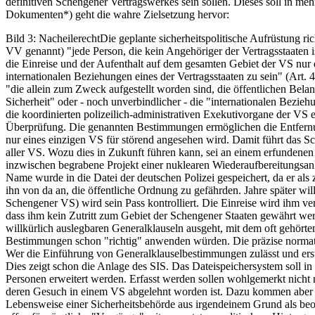
definitiven Schengener Vertragswerkes sein sollen. Dieses soll in me
Dokumenten*) geht die wahre Zielsetzung hervor:
Bild 3: NacheilerechtDie geplante sicherheitspolitische Aufrüstung ri
VV genannt) "jede Person, die kein Angehöriger der Vertragsstaaten
die Einreise und der Aufenthalt auf dem gesamten Gebiet der VS nur da
internationalen Beziehungen eines der Vertragsstaaten zu sein" (Art
"die allein zum Zweck aufgestellt worden sind, die öffentlichen Belan
Sicherheit" oder - noch unverbindlicher - die "internationalen Bezi
die koordinierten polizeilich-administrativen Exekutivorgane der V
Überprüfung. Die genannten Bestimmungen ermöglichen die Entfernu
nur eines einzigen VS für störend angesehen wird. Damit führt das 
aller VS. Wozu dies in Zukunft führen kann, sei an einem erfundenen B
inzwischen begrabene Projekt einer nuklearen Wiederaufbereitungsanla
Name wurde in die Datei der deutschen Polizei gespeichert, da er al
ihn von da an, die öffentliche Ordnung zu gefährden. Jahre später wi
Schengener VS) wird sein Pass kontrolliert. Die Einreise wird ihm v
dass ihm kein Zutritt zum Gebiet der Schengener Staaten gewährt wer
willkürlich auslegbaren Generalklauseln ausgeht, mit dem oft gehört
Bestimmungen schon "richtig" anwenden würden. Die präzise normativ
Wer die Einführung von Generalklauselbestimmungen zulässt und erst 
Dies zeigt schon die Anlage des SIS. Das Dateispeichersystem soll i
Personen erweitert werden. Erfasst werden sollen wohlgemerkt nicht
deren Gesuch in einem VS abgelehnt worden ist. Dazu kommen aber n
Lebensweise einer Sicherheitsbehörde aus irgendeinem Grund als beo