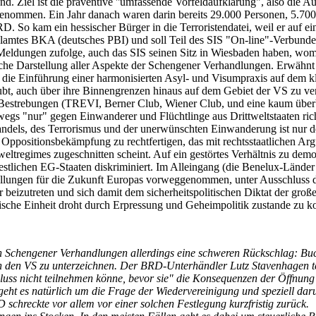
d. Ziel ist die präventive ''umfassende Vorfeldaufklärung", also die A
 genommen. Ein Jahr danach waren darin bereits 29.000 Personen, 5.70
 So kam ein hessischer Bürger in die Terroristendatei, weil er auf ei
amtes BKA (deutsches PBI) und soll Teil des SIS "On-line"-Verbunde
n Meldungen zufolge, auch das SIS seinen Sitz in Wiesbaden haben, wom
atische Darstellung aller Aspekte der Schengener Verhandlungen. Erwäh
rch die Einführung einer harmonisierten Asyl- und Visumpraxis auf dem
aubt, auch über ihre Binnengrenzen hinaus auf dem Gebiet der VS zu ve
r Bestrebungen (TREVI, Berner Club, Wiener Club, und eine kaum über
gs "nur" gegen Einwanderer und Flüchtlinge aus Drittweltstaaten rich
ndels, des Terrorismus und der unerwünschten Einwanderung ist nur 
r Oppositionsbekämpfung zu rechtfertigen, das mit rechtsstaatlichen Argu
weltregimes zugeschnitten scheint. Auf ein gestörtes Verhältnis zu demo
stlichen EG-Staaten diskriminiert. Im Alleingang (die Benelux-Lände
ellungen für die Zukunft Europas vorweggenommen, unter Ausschluss d
eizutreten und sich damit dem sicherheitspolitischen Diktat der große
opäische Einheit droht durch Erpressung und Geheimpolitik zustande z
n Schengener Verhandlungen allerdings eine schweren Rückschlag: Buc
en den VS zu unterzeichnen. Der BRD-Unterhändler Lutz Stavenhagen t
uss nicht teilnehmen könne, bevor sie" die Konsequenzen der Öffnung
geht es natürlich um die Frage der Wiedervereinigung und speziell da
chreckte vor allem vor einer solchen Festlegung kurzfristig zurück.