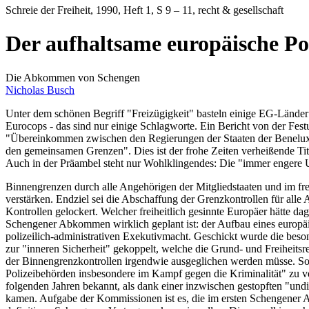
Schreie der Freiheit
, 1990, Heft 1, S 9 – 11, recht & gesellschaft
Der aufhaltsame europäische Pol
Die Abkommen von Schengen
Nicholas Busch
Unter dem schönen Begriff "Freizügigkeit" basteln einige EG-Länder a
Eurocops - das sind nur einige Schlagworte. Ein Bericht von der Fes
"Übereinkommen zwischen den Regierungen der Staaten der Benelux-W
den gemeinsamen Grenzen". Dies ist der frohe Zeiten verheißende 
Auch in der Präambel steht nur Wohlklingendes: Die "immer engere 
Binnengrenzen durch alle Angehörigen der Mitgliedstaaten und im fr
verstärken. Endziel sei die Abschaffung der Grenzkontrollen für all
Kontrollen gelockert. Welcher freiheitlich gesinnte Europäer hätte
Schengener Abkommen wirklich geplant ist: der Aufbau eines europäi
polizeilich-administrativen Exekutivmacht. Geschickt wurde die bes
zur "inneren Sicherheit" gekoppelt, welche die Grund- und Freiheits
der Binnengrenzkontrollen irgendwie ausgeglichen werden müsse. So
Polizeibehörden insbesondere im Kampf gegen die Kriminalität" zu v
folgenden Jahren bekannt, als dank einer inzwischen gestopften "und
kamen. Aufgabe der Kommissionen ist es, die im ersten Schengener A