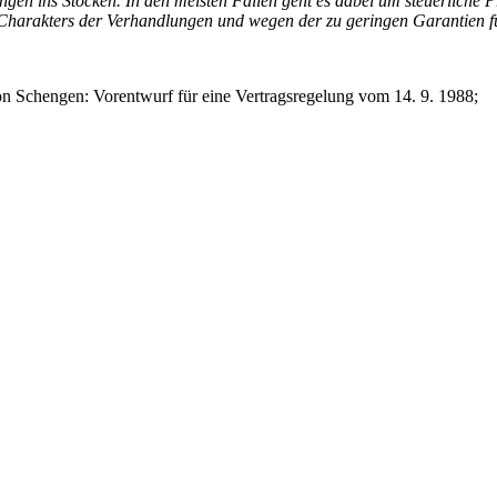
gen ins Stocken. In den meisten Fällen geht es dabei um steuerliche P
harakters der Verhandlungen und wegen der zu geringen Garantien fü
chengen: Vorentwurf für eine Vertragsregelung vom 14. 9. 1988;