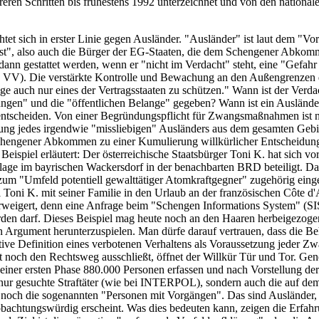
hreren Schritten bis frühestens 1992 unterzeichnet und von den nationa
chtet sich in erster Linie gegen Ausländer. "Ausländer" ist laut dem "
 ist", also auch die Bürger der EG-Staaten, die dem Schengener Abko
nn gestattet werden, wenn er "nicht im Verdacht" steht, eine "Gefahr f
. 4 VV). Die verstärkte Kontrolle und Bewachung an den Außengrenzen 
ge auch nur eines der Vertragsstaaten zu schützen." Wann ist der Verdac
ehungen" und die "öffentlichen Belange" gegeben? Wann ist ein Auslän
S entscheiden. Von einer Begründungspflicht für Zwangsmaßnahmen ist 
ng jedes irgendwie "missliebigen" Ausländers aus dem gesamten Gebi
Schengener Abkommen zu einer Kumulierung willkürlicher Entscheidung
eispiel erläutert: Der österreichische Staatsbürger Toni K. hat sich vor
ge im bayrischen Wackersdorf in der benachbarten BRD beteiligt. Dabei
s zum "Umfeld potentiell gewalttätiger Atomkraftgegner" zugehörig ein
ll Toni K. mit seiner Familie in den Urlaub an der französischen Côte 
erweigert, denn eine Anfrage beim "Schengen Informations System" (SI
den darf. Dieses Beispiel mag heute noch an den Haaren herbeigezogen
en Argument herunterzuspielen. Man dürfe darauf vertrauen, dass die B
e Definition eines verbotenen Verhaltens als Voraussetzung jeder Zw
noch den Rechtsweg ausschließt, öffnet der Willkür Tür und Tor. Gene
n einer ersten Phase 880.000 Personen erfassen und nach Vorstellung de
 nur gesuchte Straftäter (wie bei INTERPOL), sondern auch die auf d
och die sogenannten "Personen mit Vorgängen". Das sind Ausländer, 
bachtungswürdig erscheint. Was dies bedeuten kann, zeigen die Erfahr