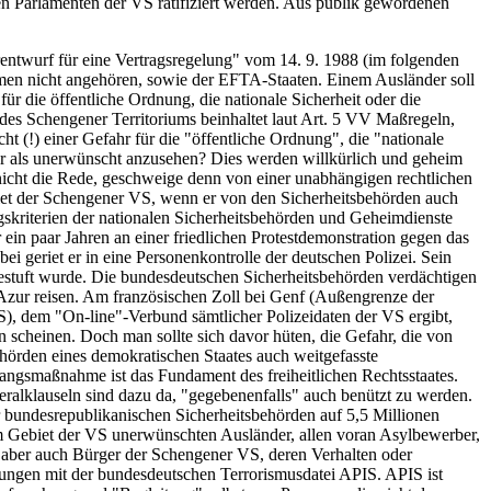
len Parlamenten der VS ratifiziert werden. Aus publik gewordenen
Vorentwurf für eine Vertragsregelung" vom 14. 9. 1988 (im folgenden
mmen nicht angehören, sowie der EFTA-Staaten. Einem Ausländer soll
ür die öffentliche Ordnung, die nationale Sicherheit oder die
des Schengener Territoriums beinhaltet laut Art. 5 VV Maßregeln,
ht (!) einer Gefahr für die "öffentliche Ordnung", die "nationale
der als unerwünscht anzusehen? Dies werden willkürlich und geheim
nicht die Rede, geschweige denn von einer unabhängigen rechtlichen
et der Schengener VS, wenn er von den Sicherheitsbehörden auch
skriterien der nationalen Sicherheitsbehörden und Geheimdienste
 ein paar Jahren an einer friedlichen Protestdemonstration gegen das
 geriet er in eine Personenkontrolle der deutschen Polizei. Sein
gestuft wurde. Die bundesdeutschen Sicherheitsbehörden verdächtigen
d'Azur reisen. Am französischen Zoll bei Genf (Außengrenze der
S), dem "On-line"-Verbund sämtlicher Polizeidaten der VS ergibt,
 scheinen. Doch man sollte sich davor hüten, die Gefahr, die von
ehörden eines demokratischen Staates auch weitgefasste
angsmaßnahme ist das Fundament des freiheitlichen Rechtsstaates.
ralklauseln sind dazu da, "gegebenenfalls" auch benützt zu werden.
r bundesrepublikanischen Sicherheitsbehörden auf 5,5 Millionen
em Gebiet der VS unerwünschten Ausländer, allen voran Asylbewerber,
aber auch Bürger der Schengener VS, deren Verhalten oder
ungen mit der bundesdeutschen Terrorismusdatei APIS. APIS ist