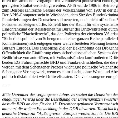
offen für sämtliche "Vorgänge" mit vermutetem politischem Hintergrun
geringsten Straftat verdächtigt werden. APIS wurde 1986 in Betrieb
zum Beispiel zahlreiche Gegner der Volkszählung von 1987 in der BRD.
Der APIS-Computer steht in Wiesbaden, dem Sitz des Bundeskriminal
Pionierleistungen der Deutschen soll neuesten, noch nicht offizielle
Polizeien aufsteigen dürfte. Es fehlt hier der Raum für eine system
Einschränkung der Reisefreiheit für Bürger der Drittweltstaaten du
polizeiliche "Nacheilerecht", das den Polizeien der einzelnen VS erl
"Sicherheitspolitik" von Schengen und einer ganzen Reihe parallele
Kommissionen) sich entgegen einer weitverbreiteten Meinung keineswe
Bürgers Europas. Das angebliche Ziel der Bekämpfung des Drogenha
Öffentlichkeit die Einführung eines sicherheitsstaatlichen Systems de
Bedürfnisse von autoritären, mit Volksaufständen konfrontierten Dritt
beiden EG-Führungsmächte BRD und Frankreich schließen, die die re
werden mit dem Schengener Prozess wichtigste politische Weichenst
Schengener Vertragswerk, wenn es einmal steht, ohne Wenn und Aber b
politisch diskriminiert wie Drittweltstaaten. Die vielbesungene eur
-----
Mitte Dezember des vergangenen Jahres versetzten die Deutschen de
endgültigen Vertrag über die Beseitigung der Binnengrenzen zwisch
dass die BRD an dem für den 15. Dezember geplanten Vertragsabschl
man erst die weitere Entwicklung in der DDR abwarten. Tatsächlich 
deutsche Grenze zur "Außengrenze" Europas werden könnte. Die BRD s