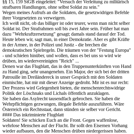
§§ 15, 159 StGB eingeleitet: "Versuch der Verleitung zu militärisch
strafbaren Handlungen, ohne selbst Soldat zu sein."
Wegen meines Aufrufs an die Soldaten, die gesetzwidrigen Befehle
ihrer Vorgesetzten zu verweigern.
Ich weiß nicht, ob das billiger ist oder teurer, wenn man nicht selber
Soldat ist. Der Strafrahmen soll bis zwei Jahre sein. Früher hat man
dazu "Wehrkraftzersetzung" gesagt; damals stand darauf der Tod.
Heute leben wir, sagt man, in einer Demokratie. Aber es gibt Kräfte
in der Armee, in der Polizei und Justiz - die brechen die
demokratischen Spielregeln. Die träumen von der "Festung Europa"
- und schielen hinüber, und wollen, dass es bei uns so wird wie
drüben, im wiedervereinigten "Reich" ...
Denen war das Flugblatt, das in den Truppenunterkünften von Hand
zu Hand ging, sehr unangenehm. Ein Major, der sich bei der dritten
Patrouille im Dreiländereck in unser Gespräch mit den Soldaten
einmischte, hat mir mit dieser Anzeige gedroht. Mir ist es nur recht:
Der Prozess wird Gelegenheit bieten, die menschenrechtswidrige
Politik der Löschnaks und Lichals öffentlich anzuklagen.
Sie haben das Asylrecht tausendfach gebrochen. Sie haben die
Wehrpflichtigen gezwungen, illegale Befehle auszuführen. Wäre
Österreich ein Rechtsstaat, dann stünden sie selber vor Gericht.
#### Das inkriminierte Flugblatt
Soldaten! Sie schicken Euch an die Front. Gegen waffenlose,
wehrlose Menschen auf der Flucht. Ihr sollt den Eisernen Vorhang
wieder aufbauen, den die Menschen drüben niedergerissen haben.