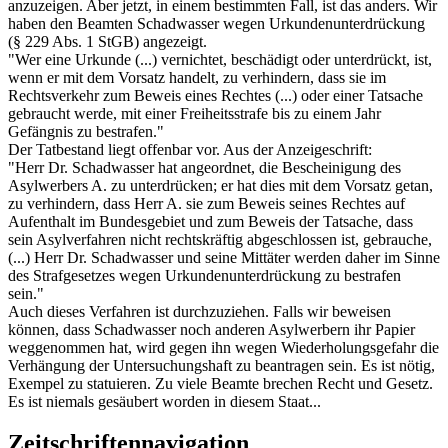
anzuzeigen. Aber jetzt, in einem bestimmten Fall, ist das anders. Wir
haben den Beamten Schadwasser wegen Urkundenunterdrückung
(§ 229 Abs. 1 StGB) angezeigt.
"Wer eine Urkunde (...) vernichtet, beschädigt oder unterdrückt, ist,
wenn er mit dem Vorsatz handelt, zu verhindern, dass sie im
Rechtsverkehr zum Beweis eines Rechtes (...) oder einer Tatsache
gebraucht werde, mit einer Freiheitsstrafe bis zu einem Jahr
Gefängnis zu bestrafen."
Der Tatbestand liegt offenbar vor. Aus der Anzeigeschrift:
"Herr Dr. Schadwasser hat angeordnet, die Bescheinigung des
Asylwerbers A. zu unterdrücken; er hat dies mit dem Vorsatz getan,
zu verhindern, dass Herr A. sie zum Beweis seines Rechtes auf
Aufenthalt im Bundesgebiet und zum Beweis der Tatsache, dass
sein Asylverfahren nicht rechtskräftig abgeschlossen ist, gebrauche,
(...) Herr Dr. Schadwasser und seine Mittäter werden daher im Sinne
des Strafgesetzes wegen Urkundenunterdrückung zu bestrafen
sein."
Auch dieses Verfahren ist durchzuziehen. Falls wir beweisen
können, dass Schadwasser noch anderen Asylwerbern ihr Papier
weggenommen hat, wird gegen ihn wegen Wiederholungsgefahr die
Verhängung der Untersuchungshaft zu beantragen sein. Es ist nötig,
Exempel zu statuieren. Zu viele Beamte brechen Recht und Gesetz.
Es ist niemals gesäubert worden in diesem Staat...
Zeitschriftennavigation