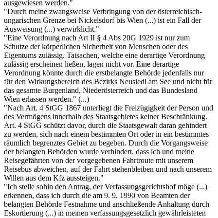
ausgewiesen werden."
"Durch meine zwangsweise Verbringung von der österreichisch-
ungarischen Grenze bei Nickelsdorf bis Wien (...) ist ein Fall der
Ausweisung (...) verwirklicht."
"Eine Verordnung nach Art II § 4 Abs 20G 1929 ist nur zum
Schutze der körperlichen Sicherheit von Menschen oder des
Eigentums zulässig. Tatsachen, welche eine derartige Verordnung
zulässig erscheinen ließen, lagen nicht vor. Eine derartige
Verordnung könnte durch die erstbelangte Behörde jedenfalls nur
für den Wirkungsbereich des Bezirks Neusiedl am See und nicht für
das gesamte Burgenland, Niederösterreich und das Bundesland
Wien erlassen werden." (...)
"Nach Art. 4 StGG 1867 unterliegt die Freizügigkeit der Person und
des Vermögens innerhalb des Staatsgebietes keiner Beschränkung.
Art. 4 StGG schützt davor, durch die Staatsgewalt daran gehindert
zu werden, sich nach einem bestimmten Ort oder in ein bestimmtes
räumlich begrenztes Gebiet zu begeben. Durch die Vorgangsweise
der belangten Behörden wurde verhindert, dass ich und meine
Reisegefährten von der vorgegebenen Fahrtroute mit unserem
Reisebus abweichen, auf der Fahrt stehenbleiben und nach unserem
Willen aus dem Kfz aussteigen."
"Ich stelle sohin den Antrag, der Verfassungsgerichtshof möge (...)
erkennen, dass ich durch die am 9. 9. 1990 von Beamten der
belangten Behörde Festnahme und anschließende Anhaltung durch
Eskortierung (...) in meinen verfassungsgesetzlich gewährleisteten