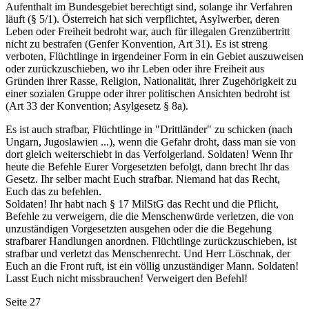
Aufenthalt im Bundesgebiet berechtigt sind, solange ihr Verfahren
läuft (§ 5/1). Österreich hat sich verpflichtet, Asylwerber, deren
Leben oder Freiheit bedroht war, auch für illegalen Grenzübertritt
nicht zu bestrafen (Genfer Konvention, Art 31). Es ist streng
verboten, Flüchtlinge in irgendeiner Form in ein Gebiet auszuweisen
oder zurückzuschieben, wo ihr Leben oder ihre Freiheit aus
Gründen ihrer Rasse, Religion, Nationalität, ihrer Zugehörigkeit zu
einer sozialen Gruppe oder ihrer politischen Ansichten bedroht ist
(Art 33 der Konvention; Asylgesetz § 8a).
Es ist auch strafbar, Flüchtlinge in "Drittländer" zu schicken (nach
Ungarn, Jugoslawien ...), wenn die Gefahr droht, dass man sie von
dort gleich weiterschiebt in das Verfolgerland. Soldaten! Wenn Ihr
heute die Befehle Eurer Vorgesetzten befolgt, dann brecht Ihr das
Gesetz. Ihr selber macht Euch strafbar. Niemand hat das Recht,
Euch das zu befehlen.
Soldaten! Ihr habt nach § 17 MilStG das Recht und die Pflicht,
Befehle zu verweigern, die die Menschenwürde verletzen, die von
unzuständigen Vorgesetzten ausgehen oder die die Begehung
strafbarer Handlungen anordnen. Flüchtlinge zurückzuschieben, ist
strafbar und verletzt das Menschenrecht. Und Herr Löschnak, der
Euch an die Front ruft, ist ein völlig unzuständiger Mann. Soldaten!
Lasst Euch nicht missbrauchen! Verweigert den Befehl!
Seite 27