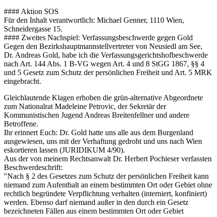
#### Aktion SOS
Für den Inhalt verantwortlich: Michael Genner, 1110 Wien,
Schneidergasse 15.
#### Zweites Nachspiel: Verfassungsbeschwerde gegen Gold
Gegen den Bezirkshauptmannstellvertreter von Neusiedl am See,
Dr. Andreas Gold, habe ich die Verfassungsgerichtshofbeschwerde
nach Art. 144 Abs. 1 B-VG wegen Art. 4 und 8 StGG 1867, §§ 4
und 5 Gesetz zum Schutz der persönlichen Freiheit und Art. 5 MRK
eingebracht.
Gleichlautende Klagen erhoben die grün-alternative Abgeordnete
zum Nationalrat Madeleine Petrovic, der Sekretär der
Kommunistischen Jugend Andreas Breitenfellner und andere
Betroffene.
Ihr erinnert Euch: Dr. Gold hatte uns alle aus dem Burgenland
ausgewiesen, uns mit der Verhaftung gedroht und uns nach Wien
eskortieren lassen (JURIDIKUM 4/90).
Aus der von meinem Rechtsanwalt Dr. Herbert Pochieser verfassten
Beschwerdeschrift:
"Nach § 2 des Gesetzes zum Schutz der persönlichen Freiheit kann
niemand zum Aufenthalt an einem bestimmten Ort oder Gebiet ohne
rechtlich begründete Verpflichtung verhalten (interniert, konfiniert)
werden. Ebenso darf niemand außer in den durch ein Gesetz
bezeichneten Fällen aus einem bestimmten Ort oder Gebiet