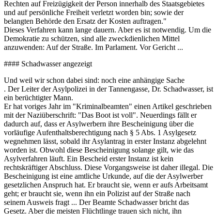
Rechten auf Freizügigkeit der Person innerhalb des Staatsgebietes
und auf persönliche Freiheit verletzt worden bin; sowie der
belangten Behörde den Ersatz der Kosten auftragen."
Dieses Verfahren kann lange dauern. Aber es ist notwendig. Um die
Demokratie zu schützen, sind alle zweckdienlichen Mittel
anzuwenden: Auf der Straße. Im Parlament. Vor Gericht ...
#### Schadwasser angezeigt
Und weil wir schon dabei sind: noch eine anhängige Sache
. Der Leiter der Asylpolizei in der Tannengasse, Dr. Schadwasser, ist
ein berüchtigter Mann.
Er hat voriges Jahr im "Kriminalbeamten" einen Artikel geschrieben
mit der Naziüberschrift: "Das Boot ist voll". Neuerdings fällt er
dadurch auf, dass er Asylwerbern ihre Bescheinigung über die
vorläufige Aufenthaltsberechtigung nach § 5 Abs. 1 Asylgesetz
wegnehmen lässt, sobald ihr Asylantrag in erster Instanz abgelehnt
worden ist. Obwohl diese Bescheinigung solange gilt, wie das
Asylverfahren läuft. Ein Bescheid erster Instanz ist kein
rechtskräftiger Abschluss. Diese Vorgangsweise ist daher illegal. Die
Bescheinigung ist eine amtliche Urkunde, auf die der Asylwerber
gesetzlichen Anspruch hat. Er braucht sie, wenn er aufs Arbeitsamt
geht; er braucht sie, wenn ihn ein Polizist auf der Straße nach
seinem Ausweis fragt ... Der Beamte Schadwasser bricht das
Gesetz. Aber die meisten Flüchtlinge trauen sich nicht, ihn