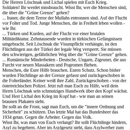
Die Herren Löschnak und Lichal spielen mit Euch Krieg.
Soldaten! Ihr werdet missbraucht. Wisst Ihr, wer die Menschen sind,
die über die "Grüne Grenze" gehen?
... Iraner, die dem Terror der Mullahs entronnen sind. Auf der Flucht
vor Folter und Tod. Junge Menschen, die in Freiheit leben wollen -
wie Ihr.
... Türken und Kurden, auf der Flucht vor einer brutalen
Militärdiktatur. Zehntausende wurden in türkischen Gefängnissen
umgebracht. Seit Löschnak die Visumpflicht verhängte, ist den
Flüchtlingen aus der Türkei der legale Weg versperrt. Sie müssen
den schwierigen, gefährlichen Weg über die "Grüne Grenze" gehen.
... Rumänische Minderheiten - Deutsche, Ungarn, Zigeuner, die aus
Furcht vor neuen Massakern und Pogromen fliehen.
Menschen, die Eure Hilfe brauchen. Euren Schutz. Schon bisher
wurden Flüchtlinge an der Grenze gefasst und zurückgeschoben in
die Folterländer. Keiner weiß ihre Zahl. Zurückgeschoben - von der
österreichischen Polizei. Jetzt ruft man Euch zu Hilfe, weil dem
Herrn Löschnak sein schmutziges Handwerk über den Kopf wächst.
Und Herr Lichal den Krieg im Kopf hat - wie man an seinen
braunen Plakaten sieht.
Ihr sollt an die Front, sagt man Euch, um die "innere Ordnung und
Sicherheit" zu schützen. Das letzte Mal hat das Bundesheer das
1934 getan. Gegen die Arbeiter. Gegen das Volk.
Wisst Ihr, was man von Euch verlangt? Ihr sollt Flüchtlinge hindern,
Asyl zu begehren. Aber im Asylgesetz steht, dass Asylwerber zum