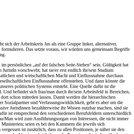
sich der Arbeitskreis Jus als eine Gruppe linker, alternativer,
e formulieren. Das setzte voraus, wir würden uns gemeinsam Begriffe
ung.
m persönlichen „auf der falschen Seite-Stehen“ sein. Gültigkeit hat
ristIn vorschwebt, hat sie/er erst endlich ihr/sein Studium
staatlichen und wirtschaftlichen Macht und Einflussnahme durchaus
gesellschaftlichen Einflussnahme offenstehen. Und dann könnte die
eres politischen Systems entsteht. Eine Quelle dafür ist die
 Und befindet sich frau/man durch ihr/sein Arbeitsfeld in Bereichen,
ort schon mitreden lassen. Damit werden die hierarchischen
er Sozialpartner und Verfassungswirklichkeit, geht es aber um die
sive JuristInnen bezahlterweise ihr Wissen nutzbar machen, sind sie
dafür ist entsprechend den verschiedenen Berufsfeldern unterschiedlich
. Frau/Man wird zum Ausführungsorgan von Interessen, die nicht immer
n Ministerien; seien es bei den Kammern die jeweils sich
ergessen ist zusätzlich, dass zu allen Positionen, je näher sie den