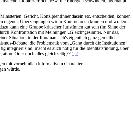
o manche Utopie zerbricht bzw. die Energien schwinden, überhaupt
r Ministerien, Gericht, KonzipientInnendasein etc. entscheiden, können
von eigenen Überzeugungen wir in Kauf nehmen können und wollen.
azu kann eine Gruppe kritischer JuristInnen gut sein (im Sinne der
 durch Konfrontation mit Meinungen „Gleich“gesinnter. Nur das,
iner Situation, in der frau/man sich's eigentlich ganz gemütlich
rmismus-Debatte; die Problematik vom „Gang durch die Institutionen“.
integriert sind, macht es auch nötig für die Identitätsfindung, über
ation. Oder doch alles gleichzeitig??
1
2
ngen mit vornehmlich informativem Charakter.
ngen würde.