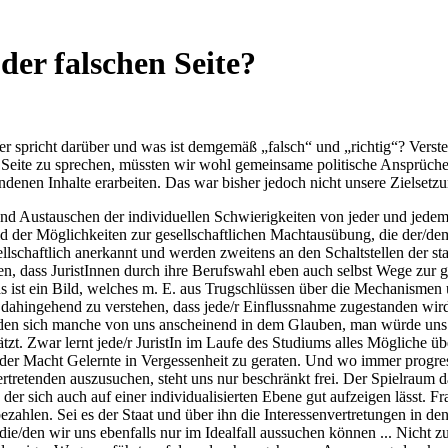
der falschen Seite?
r spricht darüber und was ist demgemäß „falsch“ und „richtig“? Versteht 
n Seite zu sprechen, müssten wir wohl gemeinsame politische Ansprüch
undenen Inhalte erarbeiten. Das war bisher jedoch nicht unsere Zielsetz
d Austauschen der individuellen Schwierigkeiten von jeder und jedem i
er Möglichkeiten zur gesellschaftlichen Machtausübung, die der/dem Ju
sellschaftlich anerkannt und werden zweitens an den Schaltstellen der 
en, dass JuristInnen durch ihre Berufswahl eben auch selbst Wege zur 
st ein Bild, welches m. E. aus Trugschlüssen über die Mechanismen uns
dahingehend zu verstehen, dass jede/r Einflussnahme zugestanden wird.
en sich manche von uns anscheinend in dem Glauben, man würde uns d
zt. Zwar lernt jede/r JuristIn im Laufe des Studiums alles Mögliche üb
 der Macht Gelernte in Vergessenheit zu geraten. Und wo immer progres
Vertretenden auszusuchen, steht uns nur beschränkt frei. Der Spielraum 
t, der sich auch auf einer individualisierten Ebene gut aufzeigen lässt
bezahlen. Sei es der Staat und über ihn die Interessenvertretungen in de
ie/den wir uns ebenfalls nur im Idealfall aussuchen können ... Nicht zu v