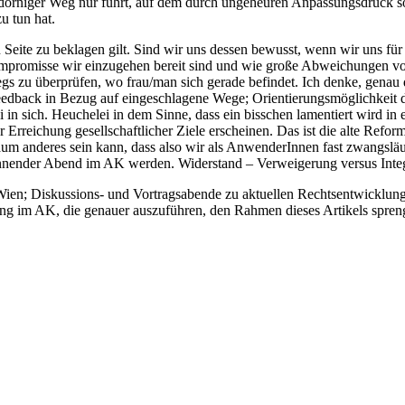
 dorniger Weg nur führt, auf dem durch ungeheuren Anpassungsdruck s
u tun hat.
n Seite zu beklagen gilt. Sind wir uns dessen bewusst, wenn wir uns fü
Kompromisse wir einzugehen bereit sind und wie große Abweichungen 
s zu überprüfen, wo frau/man sich gerade befindet. Ich denke, genau d
 Feedback in Bezug auf eingeschlagene Wege; Orientierungsmöglichkeit
 in sich. Heuchelei in dem Sinne, dass ein bisschen lamentiert wird in e
r Erreichung gesellschaftlicher Ziele erscheinen. Das ist die alte Refo
 anderes sein kann, dass also wir als AnwenderInnen fast zwangsläufig 
nnender Abend im AK werden. Widerstand – Verweigerung versus Integr
in Wien; Diskussions- und Vortragsabende zu aktuellen Rechtsentwicklu
ung im AK, die genauer auszuführen, den Rahmen dieses Artikels spre