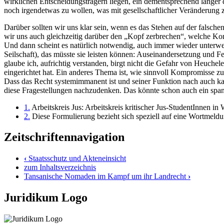
wirklichen Entscheidungsträgern liegen, ein dementsprechend langer
noch irgendetwas zu wollen, was mit gesellschaftlicher Veränderung z
Darüber sollten wir uns klar sein, wenn es das Stehen auf der falsche
wir uns auch gleichzeitig darüber den „Kopf zerbrechen“, welche 
Und dann scheint es natürlich notwendig, auch immer wieder unterweg
Seilschaft), das müsste sie leisten können: Auseinandersetzung und
glaube ich, aufrichtig verstanden, birgt nicht die Gefahr von Heuchelei
eingerichtet hat. Ein anderes Thema ist, wie sinnvoll Kompromisse zu
Dass das Recht systemimmanent ist und seiner Funktion nach auch kaum
diese Fragestellungen nachzudenken. Das könnte schon auch ein spa
1.
Arbeitskreis Jus: Arbeitskreis kritischer Jus-StudentInnen 
2.
Diese Formulierung bezieht sich speziell auf eine Wortmeld
Zeitschriftennavigation
‹
Staatsschutz und Akteneinsicht
zum Inhaltsverzeichnis
Tansanische Nomaden im Kampf um ihr Landrecht
›
Juridikum Logo