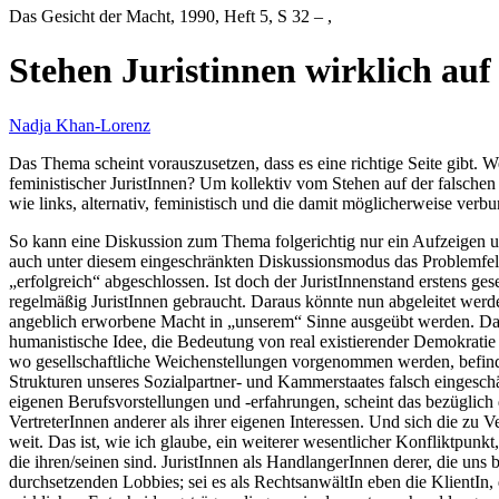
Das Gesicht der Macht
, 1990, Heft 5, S 32 – ,
Stehen Juristinnen wirklich auf 
Nadja Khan-Lorenz
Das Thema scheint vorauszusetzen, dass es eine richtige Seite gibt. We
feministischer JuristInnen? Um kollektiv vom Stehen auf der falsche
wie links, alternativ, feministisch und die damit möglicherweise verb
So kann eine Diskussion zum Thema folgerichtig nur ein Aufzeigen un
auch unter diesem eingeschränkten Diskussionsmodus das Problemfeld d
„erfolgreich“ abgeschlossen. Ist doch der JuristInnenstand erstens ge
regelmäßig JuristInnen gebraucht. Daraus könnte nun abgeleitet werd
angeblich erworbene Macht in „unserem“ Sinne ausgeübt werden. Das i
humanistische Idee, die Bedeutung von real existierender Demokratie 
wo gesellschaftliche Weichenstellungen vorgenommen werden, befind
Strukturen unseres Sozialpartner- und Kammerstaates falsch eingeschät
eigenen Berufsvorstellungen und -erfahrungen, scheint das bezüglich
VertreterInnen anderer als ihrer eigenen Interessen. Und sich die zu 
weit. Das ist, wie ich glaube, ein weiterer wesentlicher Konfliktpunk
die ihren/seinen sind. JuristInnen als HandlangerInnen derer, die uns 
durchsetzenden Lobbies; sei es als RechtsanwältIn eben die KlientIn, d