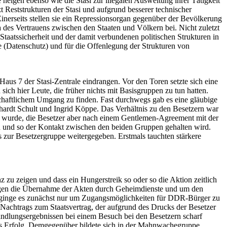
 neigen ebenso wie die Stasi zur illegalen Ausweitung ihrer Tätigkeit
t Reststrukturen der Stasi und aufgrund besserer technischer
 Einerseits stellen sie ein Repressionsorgan gegenüber der Bevölkerung
ma des Vertrauens zwischen den Staaten und Völkern bei. Nicht zuletzt
 Staatssicherheit und der damit verbundenen politischen Strukturen in
e (Datenschutz) und für die Offenlegung der Strukturen von
us 7 der Stasi-Zentrale eindrangen. Vor den Toren setzte sich eine
ch hier Leute, die früher nichts mit Basisgruppen zu tun hatten.
haftlichem Umgang zu finden. Fast durchwegs gab es eine gläubige
hardt Schult und Ingrid Köppe. Das Verhältnis zu den Besetzern war
 wurde, die Besetzer aber nach einem Gentlemen-Agreement mit der
n und so der Kontakt zwischen den beiden Gruppen gehalten wird.
zur Besetzergruppe weitergegeben. Erstmals tauchten stärkere
u zeigen und dass ein Hungerstreik so oder so die Aktion zeitlich
gegen die Übernahme der Akten durch Geheimdienste und um den
n ginge es zunächst nur um Zugangsmöglichkeiten für DDR-Bürger zu
Nachtrags zum Staatsvertrag, der aufgrund des Drucks der Besetzer
lungsergebnissen bei einem Besuch bei den Besetzern scharf
als Erfolg. Demgegenüber bildete sich in der Mahnwachegruppe