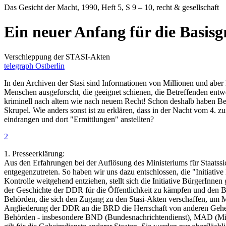
Das Gesicht der Macht
, 1990, Heft 5, S 9 – 10, recht & gesellschaft
Ein neuer Anfang für die Basis
Verschleppung der STASI-Akten
telegraph Ostberlin
In den Archiven der Stasi sind Informationen von Millionen und abe
Menschen ausgeforscht, die geeignet schienen, die Betreffenden ent
kriminell nach altem wie nach neuem Recht! Schon deshalb haben Behö
Skrupel. Wie anders sonst ist zu erklären, dass in der Nacht vom 4
eindrangen und dort "Ermittlungen" anstellten?
2
1. Presseerklärung:
Aus den Erfahrungen bei der Auflösung des Ministeriums für Staatssi
entgegenzutreten. So haben wir uns dazu entschlossen, die "Initiati
Kontrolle weitgehend entziehen, stellt sich die Initiative BürgerInn
der Geschichte der DDR für die Öffentlichkeit zu kämpfen und den
Behörden, die sich den Zugang zu den Stasi-Akten verschaffen, um M
Angliederung der DDR an die BRD die Herrschaft von anderen Gehei
Behörden - insbesondere BND (Bundesnachrichtendienst), MAD (Militär