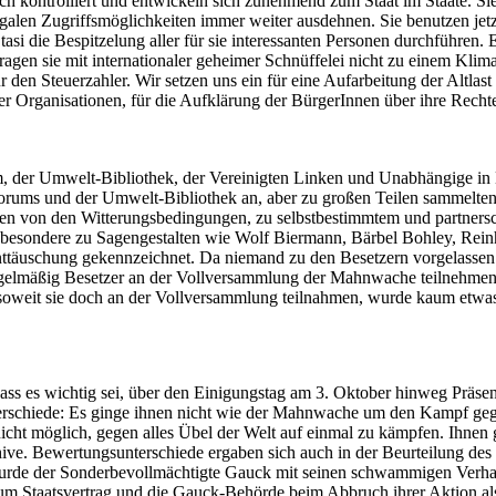
ich kontrolliert und entwickeln sich zunehmend zum Staat im Staate. Sie
egalen Zugriffsmöglichkeiten immer weiter ausdehnen. Sie benutzen jetz
tasi die Bespitzelung aller für sie interessanten Personen durchführen.
s tragen sie mit internationaler geheimer Schnüffelei nicht zu einem Kli
 den Steuerzahler. Wir setzen uns ein für eine Aufarbeitung der Altlast
r Organisationen, für die Aufklärung der BürgerInnen über ihre Recht
 der Umwelt-Bibliothek, der Vereinigten Linken und Unabhängige in Ha
rums und der Umwelt-Bibliothek an, aber zu großen Teilen sammelten si
en von den Witterungsbedingungen, zu selbstbestimmtem und partnersc
sbesondere zu Sagengestalten wie Wolf Biermann, Bärbel Bohley, Rein
ttäuschung gekennzeichnet. Da niemand zu den Besetzern vorgelassen
s regelmäßig Besetzer an der Vollversammlung der Mahnwache teilnehme
oweit sie doch an der Vollversammlung teilnahmen, wurde kaum etwas 
s wichtig sei, über den Einigungstag am 3. Oktober hinweg Präsenz z
Unterschiede: Es ginge ihnen nicht wie der Mahnwache um den Kampf 
cht möglich, gegen alles Übel der Welt auf einmal zu kämpfen. Ihne
ive. Bewertungsunterschiede ergaben sich auch in der Beurteilung des 
de der Sonderbevollmächtigte Gauck mit seinen schwammigen Verhand
g zum Staatsvertrag und die Gauck-Behörde beim Abbruch ihrer Aktion 