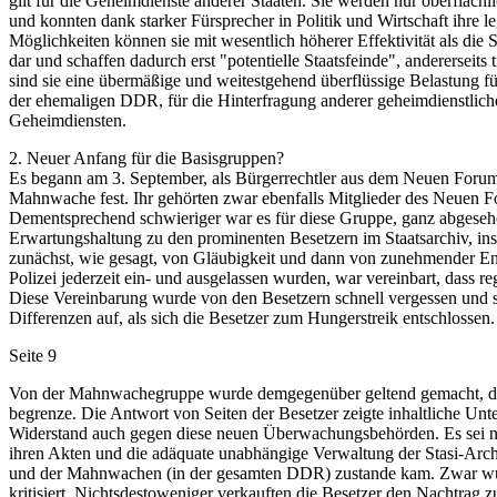
gilt für die Geheimdienste anderer Staaten. Sie werden nur oberflächl
und konnten dank starker Fürsprecher in Politik und Wirtschaft ihre l
Möglichkeiten können sie mit wesentlich höherer Effektivität als die S
dar und schaffen dadurch erst "potentielle Staatsfeinde", andererseit
sind sie eine übermäßige und weitestgehend überflüssige Belastung für
der ehemaligen DDR, für die Hinterfragung anderer geheimdienstliche
Geheimdiensten.
2. Neuer Anfang für die Basisgruppen?
Es begann am 3. September, als Bürgerrechtler aus dem Neuen Forum,
Mahnwache fest. Ihr gehörten zwar ebenfalls Mitglieder des Neuen Fo
Dementsprechend schwieriger war es für diese Gruppe, ganz abgeseh
Erwartungshaltung zu den prominenten Besetzern im Staatsarchiv, in
zunächst, wie gesagt, von Gläubigkeit und dann von zunehmender En
Polizei jederzeit ein- und ausgelassen wurden, war vereinbart, das
Diese Vereinbarung wurde von den Besetzern schnell vergessen und s
Differenzen auf, als sich die Besetzer zum Hungerstreik entschlossen.
Seite 9
Von der Mahnwachegruppe wurde demgegenüber geltend gemacht, dass e
begrenze. Die Antwort von Seiten der Besetzer zeigte inhaltliche 
Widerstand auch gegen diese neuen Überwachungsbehörden. Es sei ni
ihren Akten und die adäquate unabhängige Verwaltung der Stasi-Arch
und der Mahnwachen (in der gesamten DDR) zustande kam. Zwar wur
kritisiert. Nichtsdestoweniger verkauften die Besetzer den Nachtra