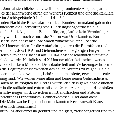
.
 Journalisten blieben aus, weil ihnen prominente Ansprechpartner
ng es der Mahnwache durch ein weiteres Konzert und eine spektakuläre
e im Archivgebäude 9 Licht und das Schild
genden Nacht die Presse alarmiert. Das Bundeskriminalamt gab in der
außerdem die Überprüfung von Bundestagsabgeordneten auf
liche Stasi-Agenten in Bonn aufflogen, glaubte kein Vernünftiger
Erfolg war dann noch einmal die Aktion von Unbekannten. Ein
usende Berliner kamen. Sie waren zunächst wütend über die
 X Unterschriften für die Aufarbeitung durch die Betroffenen und
hindern, dass BKA und Geheimdienste ihre gierigen Finger in die
Beispiel mit der zunächst auf DDR-Gebiet beschränkten "Initiative
ndet wurde. Natürlich sind X Unterschriften kein sehenswertes
heids für kein Mittel der Demokratie hält und Verfassungsschutz und
ch die Legitimationsschwächen des neuen Systems zu zeigen. Da die
und der neuen Überwachungsbehörden thematisierte, erschienen Leute
 einig sind: Wir wollen keine alten und keine neuen Geheimdienste,
 auch heute möglich ist. Und es wurde klar, dass gewaltlose Aktionen
 in die radikale und extremistische Ecke abzudrängen und sie stoßen
er schwieriger wird; zwischen mit Brandflaschen und Pistolen
em Vorwurf des Opportunismus einherkommen. Und dann diese
rte: Die Mahnwache fragte bei dem bekannten Rechtsanwalt Klaus
tet er nicht zusammen!
upulös aber exzessiv gekürzt und redigiert, zwischengetitelt und mit