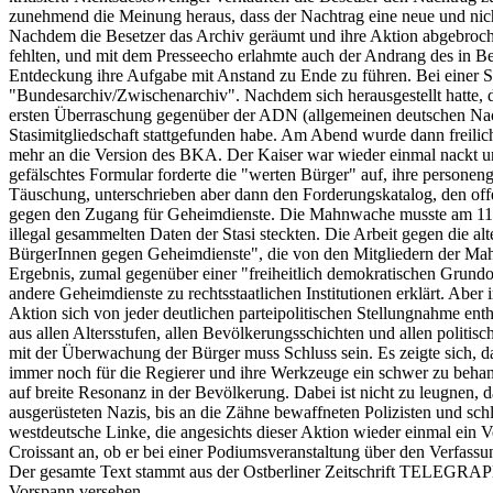
zunehmend die Meinung heraus, dass der Nachtrag eine neue und nic
Nachdem die Besetzer das Archiv geräumt und ihre Aktion abgebroche
fehlten, und mit dem Presseecho erlahmte auch der Andrang des in Be
Entdeckung ihre Aufgabe mit Anstand zu Ende zu führen. Bei einer 
"Bundesarchiv/Zwischenarchiv". Nachdem sich herausgestellt hatte, da
ersten Überraschung gegenüber der ADN (allgemeinen deutschen Na
Stasimitgliedschaft stattgefunden habe. Am Abend wurde dann freili
mehr an die Version des BKA. Der Kaiser war wieder einmal nackt und
gefälschtes Formular forderte die "werten Bürger" auf, ihre person
Täuschung, unterschrieben aber dann den Forderungskatalog, den offe
gegen den Zugang für Geheimdienste. Die Mahnwache musste am 11. O
illegal gesammelten Daten der Stasi steckten. Die Arbeit gegen die 
BürgerInnen gegen Geheimdienste", die von den Mitgliedern der Mah
Ergebnis, zumal gegenüber einer "freiheitlich demokratischen Grundo
andere Geheimdienste zu rechtsstaatlichen Institutionen erklärt. Ab
Aktion sich von jeder deutlichen parteipolitischen Stellungnahme ent
aus allen Altersstufen, allen Bevölkerungsschichten und allen politis
mit der Überwachung der Bürger muss Schluss sein. Es zeigte sich, da
immer noch für die Regierer und ihre Werkzeuge ein schwer zu behand
auf breite Resonanz in der Bevölkerung. Dabei ist nicht zu leugnen,
ausgerüsteten Nazis, bis an die Zähne bewaffneten Polizisten und s
westdeutsche Linke, die angesichts dieser Aktion wieder einmal ein 
Croissant an, ob er bei einer Podiumsveranstaltung über den Verfass
Der gesamte Text stammt aus der Ostberliner Zeitschrift TELEGRAPH (
Vorspann versehen.