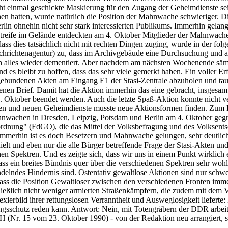
ht einmal geschickte Maskierung für den Zugang der Geheimdienste sei
n hatten, wurde natürlich die Position der Mahnwache schwieriger. Die
rlin ohnehin nicht sehr stark interessierten Publikums. Immerhin gela
Streife im Gelände entdeckten am 4. Oktober Mitglieder der Mahnwach
ss dies tatsächlich nicht mit rechten Dingen zuging, wurde in der fol
chrichtenagentur) zu, dass im Archivgebäude eine Durchsuchung und 
ch alles wieder dementiert. Aber nachdem am nächsten Wochenende sämt
 es bleibt zu hoffen, dass das sehr viele gemerkt haben. Ein voller 
engebundenen Akten am Eingang E1 der Stasi-Zentrale abzuholen und ta
nen Brief. Damit hat die Aktion immerhin das eine gebracht, insgesamt
ktober beendet werden. Auch die letzte Spaß-Aktion konnte nicht ver
alten und neuen Geheimdienste musste neue Aktionsformen finden. Zum 
nwachen in Dresden, Leipzig, Potsdam und Berlin am 4. Oktober gegrü
rdnung" (FdGO), die das Mittel der Volksbefragung und des Volksentsc
er immerhin ist es doch Besetzern und Mahnwache gelungen, sehr deutli
hielt und eben nur die alle Bürger betreffende Frage der Stasi-Akten 
chen Spektren. Und es zeigte sich, dass wir uns in einem Punkt wirklich
ss ein breites Bündnis quer über die verschiedenen Spektren sehr wohl
elndes Hindernis sind. Ostentativ gewaltlose Aktionen sind nur schwer
 dass die Position Gewaltloser zwischen den verschiedenen Fronten imm
chließlich nicht weniger armierten Straßenkämpfern, die zudem mit d
Vexierbild ihrer rettungslosen Verranntheit und Ausweglosigkeit liefe
ungsschutz reden kann. Antwort: Nein, mit Totengräbern der DDR arbei
Nr. 15 vom 23. Oktober 1990) - von der Redaktion neu arrangiert, skr