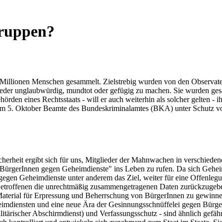
gruppen?
r Millionen Menschen gesammelt. Zielstrebig wurden von den Observat
weder unglaubwürdig, mundtot oder gefügig zu machen. Sie wurden gesa
rden eines Rechtsstaats - will er auch weiterhin als solcher gelten -
. zum 5. Oktober Beamte des Bundeskriminalamtes (BKA) unter Schutz v
cherheit ergibt sich für uns, Mitglieder der Mahnwachen in verschiede
ve BürgerInnen gegen Geheimdienste" ins Leben zu rufen. Da sich Gehe
en gegen Geheimdienste unter anderem das Ziel, weiter für eine Offenl
 Betroffenen die unrechtmäßig zusammengetragenen Daten zurückzugebe
aterial für Erpressung und Beherrschung von BürgerInnen zu gewinnen.
mdiensten und eine neue Ära der Gesinnungsschnüffelei gegen Bürge
ischer Abschirmdienst) und Verfassungsschutz - sind ähnlich gefährli