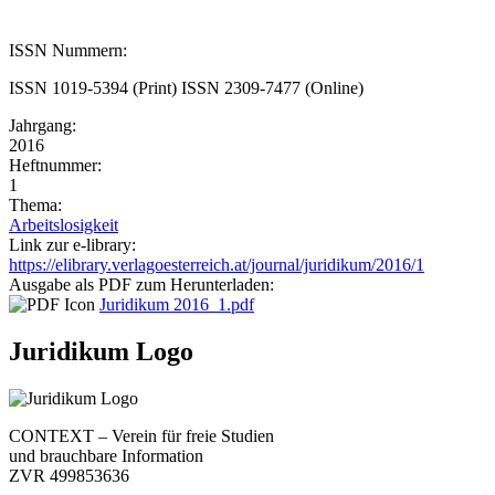
ISSN Nummern:
ISSN 1019-5394 (Print) ISSN 2309-7477 (Online)
Jahrgang:
2016
Heftnummer:
1
Thema:
Arbeitslosigkeit
Link zur e-library:
https://elibrary.verlagoesterreich.at/journal/juridikum/2016/1
Ausgabe als PDF zum Herunterladen:
Juridikum 2016_1.pdf
Juridikum Logo
CONTEXT – Verein für freie Studien
und brauchbare Information
ZVR 499853636