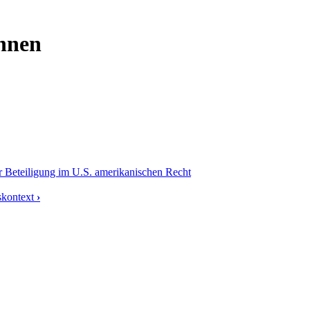
nnen
er Beteiligung im U.S. amerikanischen Recht
skontext
›