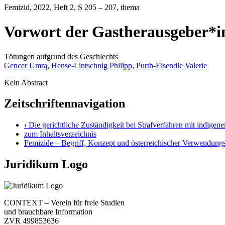
Femizid
, 2022, Heft 2, S 205 – 207, thema
Vorwort der Gastherausgeber*i
Tötungen aufgrund des Geschlechts
Gencer Umrą
,
Hense-Lintschnig Philipp
,
Purth-Eisendle Valerie
Kein Abstract
Zeitschriftennavigation
‹
Die gerichtliche Zuständigkeit bei Strafverfahren mit indigen
zum Inhaltsverzeichnis
Femizide – Begriff, Konzept und österreichischer Verwendung
Juridikum Logo
CONTEXT – Verein für freie Studien
und brauchbare Information
ZVR 499853636