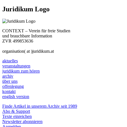
Juridikum Logo
CONTEXT – Verein für freie Studien
und brauchbare Information
ZVR 499853636
organisation( at )juridikum.at
aktuelles
veranstaltungen
juridikum zum hören
archiv
über uns
offenlegung
kontakt
english version
Finde Artikel in unserem Archiv seit 1989
Abo & Support
Texte einreichen
Newsletter abonnieren
Anmelden