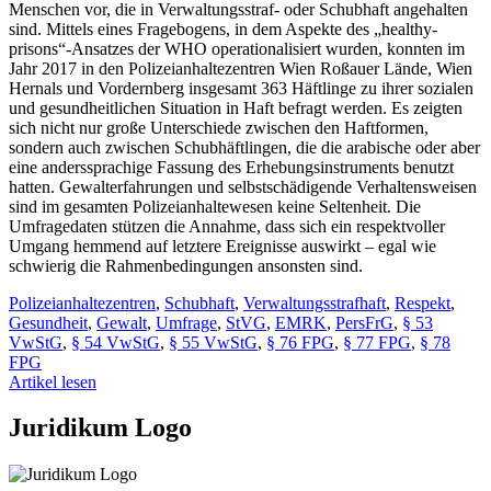
Menschen vor, die in Verwaltungsstraf- oder Schubhaft angehalten
sind. Mittels eines Fragebogens, in dem Aspekte des „healthy-
prisons“-Ansatzes der WHO operationalisiert wurden, konnten im
Jahr 2017 in den Polizeianhaltezentren Wien Roßauer Lände, Wien
Hernals und Vordernberg insgesamt 363 Häftlinge zu ihrer sozialen
und gesundheitlichen Situation in Haft befragt werden. Es zeigten
sich nicht nur große Unterschiede zwischen den Haftformen,
sondern auch zwischen Schubhäftlingen, die die arabische oder aber
eine anderssprachige Fassung des Erhebungsinstruments benutzt
hatten. Gewalterfahrungen und selbstschädigende Verhaltensweisen
sind im gesamten Polizeianhaltewesen keine Seltenheit. Die
Umfragedaten stützen die Annahme, dass sich ein respektvoller
Umgang hemmend auf letztere Ereignisse auswirkt – egal wie
schwierig die Rahmenbedingungen ansonsten sind.
Polizeianhaltezentren
,
Schubhaft
,
Verwaltungsstrafhaft
,
Respekt
,
Gesundheit
,
Gewalt
,
Umfrage
,
StVG
,
EMRK
,
PersFrG
,
§ 53
VwStG
,
§ 54 VwStG
,
§ 55 VwStG
,
§ 76 FPG
,
§ 77 FPG
,
§ 78
FPG
Artikel lesen
Juridikum Logo