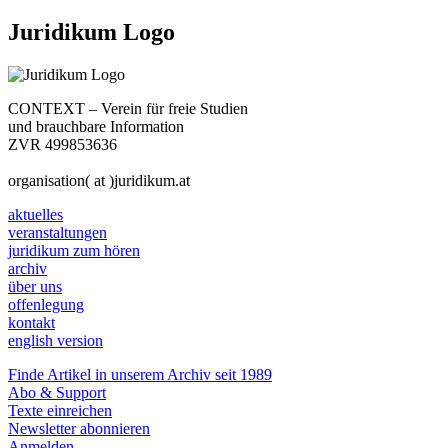
Juridikum Logo
CONTEXT – Verein für freie Studien
und brauchbare Information
ZVR 499853636
organisation( at )juridikum.at
aktuelles
veranstaltungen
juridikum zum hören
archiv
über uns
offenlegung
kontakt
english version
Finde Artikel in unserem Archiv seit 1989
Abo & Support
Texte einreichen
Newsletter abonnieren
Anmelden