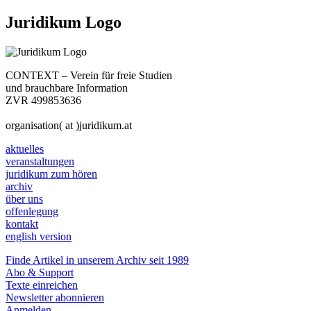
Juridikum Logo
CONTEXT – Verein für freie Studien
und brauchbare Information
ZVR 499853636
organisation( at )juridikum.at
aktuelles
veranstaltungen
juridikum zum hören
archiv
über uns
offenlegung
kontakt
english version
Finde Artikel in unserem Archiv seit 1989
Abo & Support
Texte einreichen
Newsletter abonnieren
Anmelden