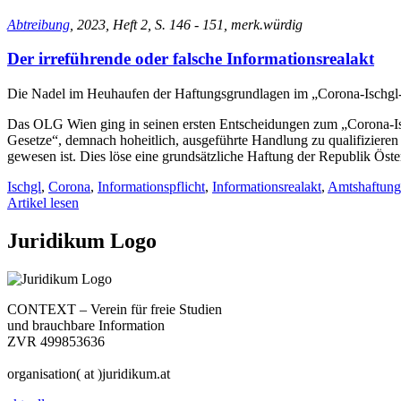
Abtreibung
, 2023, Heft 2, S. 146 - 151, merk.würdig
Der irreführende oder falsche Informationsrealakt
Die Nadel im Heuhaufen der Haftungsgrundlagen im „Corona-Ischg
Das OLG Wien ging in seinen ersten Entscheidungen zum „Corona-Is
Gesetze“, demnach hoheitlich, ausgeführte Handlung zu qualifizieren se
gewesen ist. Dies löse eine grundsätzliche Haftung der Republik Österr
Ischgl
,
Corona
,
Informationspflicht
,
Informationsrealakt
,
Amtshaftung
Artikel lesen
Juridikum Logo
CONTEXT – Verein für freie Studien
und brauchbare Information
ZVR 499853636
organisation( at )juridikum.at