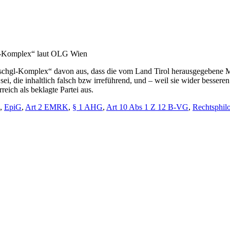
l-Komplex“ laut OLG Wien
chgl-Komplex“ davon aus, dass die vom Land Tirol herausgegebene Me
i, die inhaltlich falsch bzw irreführend, und – weil sie wider besseren
eich als beklagte Partei aus.
,
EpiG
,
Art 2 EMRK
,
§ 1 AHG
,
Art 10 Abs 1 Z 12 B-VG
,
Rechtsphilo