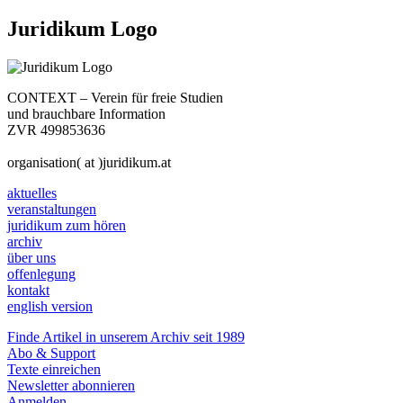
Juridikum Logo
CONTEXT – Verein für freie Studien
und brauchbare Information
ZVR 499853636
organisation( at )juridikum.at
aktuelles
veranstaltungen
juridikum zum hören
archiv
über uns
offenlegung
kontakt
english version
Finde Artikel in unserem Archiv seit 1989
Abo & Support
Texte einreichen
Newsletter abonnieren
Anmelden